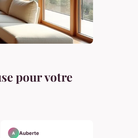
use pour votre
Auberte
A