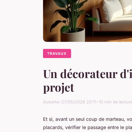
TRAVAUX
Un décorateur d'i
projet
Auberte
•
27/05/2026 20:11
•
10 min de lectur
Et si, avant un seul coup de marteau, vo
placards, vérifier le passage entre le pla