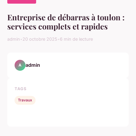
Entreprise de débarras à toulon :
services complets et rapides
admin
•
20 octobre 2025
•
6 min de lecture
admin
A
TAGS
Travaux