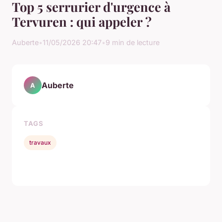
Top 5 serrurier d'urgence à
Tervuren : qui appeler ?
Auberte
•
11/05/2026 20:47
•
9 min de lecture
Auberte
A
TAGS
travaux