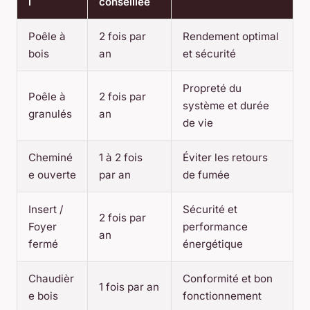
l
conseillée
Poêle à
2 fois par
Rendement optimal
bois
an
et sécurité
Propreté du
Poêle à
2 fois par
système et durée
granulés
an
de vie
Cheminé
1 à 2 fois
Éviter les retours
e ouverte
par an
de fumée
Insert /
Sécurité et
2 fois par
Foyer
performance
an
fermé
énergétique
Chaudièr
Conformité et bon
1 fois par an
e bois
fonctionnement