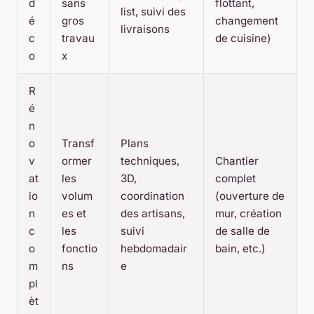
d
sans
flottant,
list, suivi des
é
gros
changement
livraisons
c
travau
de cuisine)
o
x
R
é
n
o
Transf
Plans
v
ormer
techniques,
Chantier
at
les
3D,
complet
io
volum
coordination
(ouverture de
n
es et
des artisans,
mur, création
c
les
suivi
de salle de
o
fonctio
hebdomadair
bain, etc.)
m
ns
e
pl
èt