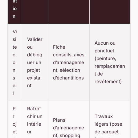
at
io
n
Vi
si
Valider
Aucun ou
te
ou
Fiche
ponctuel
c
débloq
conseils, axes
(peinture,
o
uer un
d’aménageme
remplacemen
n
projet
nt, sélection
t de
s
exista
d’échantillons
revêtement)
ei
nt
l
P
Rafraî
r
chir un
Travaux
Plans
oj
intérie
légers (pose
d’aménageme
et
ur
de parquet
nt, shopping