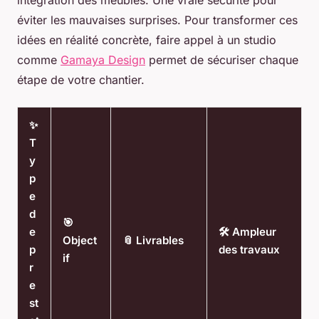
intégration des meubles. Une vraie sécurité pour
éviter les mauvaises surprises. Pour transformer ces
idées en réalité concrète, faire appel à un studio
comme
Gamaya Design
permet de sécuriser chaque
étape de votre chantier.
✨
T
y
p
e
d
🎯
e
🛠️ Ampleur
Object
📎 Livrables
p
des travaux
if
r
e
st