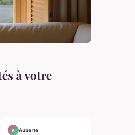
és à votre
Auberte
A