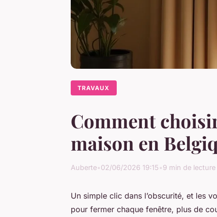
TRAVAUX
Comment choisir 
maison en Belgi
Auberte
•
02/06/2026 19:15
•
9 min de lecture
Un simple clic dans l’obscurité, et les v
pour fermer chaque fenêtre, plus de cou