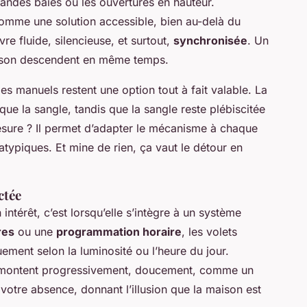
randes baies ou les ouvertures en hauteur.
mme une solution accessible, bien au-delà du
e fluide, silencieuse, et surtout,
synchronisée
. Un
maison descendent en même temps.
es manuels restent une option tout à fait valable. La
que la sangle, tandis que la sangle reste plébiscitée
esure ? Il permet d’adapter le mécanisme à chaque
typiques. Et mine de rien, ça vaut le détour en
ctée
ntérêt, c’est lorsqu’elle s’intègre à un système
res
ou une
programmation horaire
, les volets
ement selon la luminosité ou l’heure du jour.
ets montent progressivement, doucement, comme un
n votre absence, donnant l’illusion que la maison est