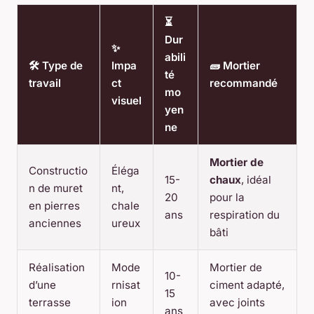
⏳
Dur
✨
abili
🛠️ Type de
Impa
🧱 Mortier
té
travail
ct
recommandé
mo
visuel
yen
ne
Mortier de
Constructio
Éléga
15-
chaux
, idéal
n de muret
nt,
20
pour la
en pierres
chale
ans
respiration du
anciennes
ureux
bâti
Réalisation
Mode
Mortier de
10-
d’une
rnisat
ciment adapté,
15
terrasse
ion
avec joints
ans