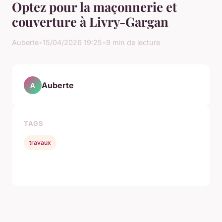
Optez pour la maçonnerie et
couverture à Livry-Gargan
Auberte
•
15/04/2026 19:25
•
9 min de lecture
Auberte
A
TAGS
travaux