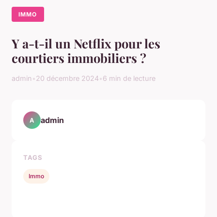
IMMO
Y a-t-il un Netflix pour les
courtiers immobiliers ?
admin
•
20 décembre 2024
•
6 min de lecture
admin
A
TAGS
Immo