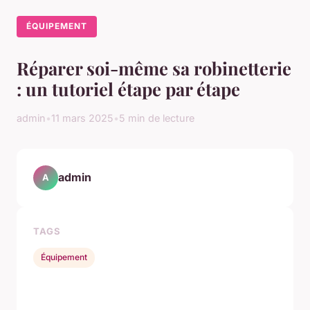
ÉQUIPEMENT
Réparer soi-même sa robinetterie
: un tutoriel étape par étape
admin
•
11 mars 2025
•
5 min de lecture
admin
A
TAGS
Équipement