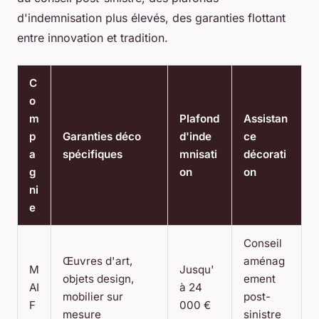
d'indemnisation plus élevés, des garanties flottant
entre innovation et tradition.
C
o
m
Plafond
Assistan
p
Garanties déco
d'inde
ce
a
spécifiques
mnisati
décorati
g
on
on
ni
e
Conseil
Œuvres d'art,
aménag
M
Jusqu'
objets design,
ement
AI
à 24
mobilier sur
post-
F
000 €
mesure
sinistre