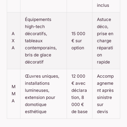
inclus
Équipements
Astuce
high-tech
déco,
A
décoratifs,
15 000
prise en
X
tableaux
€ sur
charge
A
contemporains,
option
réparati
bris de glace
on
décoratif
rapide
Œuvres uniques,
12 000
Accomp
installations
€ avec
agneme
M
lumineuses,
déclara
nt après
M
extension pour
tion, 8
sinistre
A
domotique
000 €
sur
esthétique
de base
devis